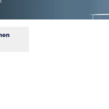
t.
chen