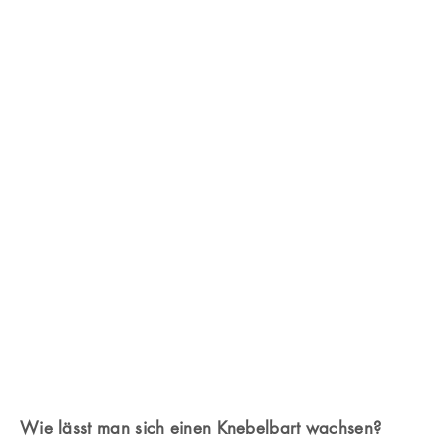
Diese Gesichtsform passt dazu
: Quadratisch.
Der Knebelbart, oder Victor-Emanuel-Bart, ist ein
Schnurrbart mit einem
Chin Strip
. Klingt nicht weiter
schwierig, oder?
Wie lässt man sich einen Knebelbart wachsen?