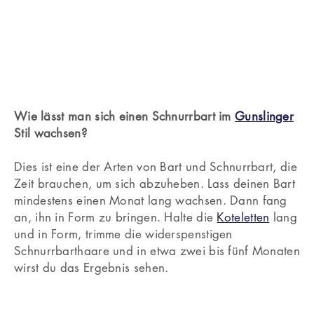
Welche Gesichtsform passt dazu: Rechteckig.
Geschwungene Koteletten, kombiniert mit einem
Hufeisen-Bart. Er ähnelt sehr dem klassischen Mutton
Chops, hat aber eine zusätzliche extravagante Note.
Wie lässt man sich einen Schnurrbart im
Gunslinger
Stil wachsen?
Dies ist eine der Arten von Bart und Schnurrbart, die
Zeit brauchen, um sich abzuheben. Lass deinen Bart
mindestens einen Monat lang wachsen. Dann fang
an, ihn in Form zu bringen. Halte die
Koteletten
lang
und in Form, trimme die widerspenstigen
Schnurrbarthaare und in etwa zwei bis fünf Monaten
wirst du das Ergebnis sehen.
Knebelbart