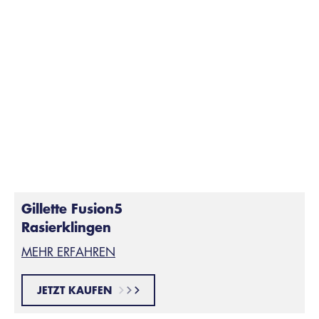
Wie bringt man seinen Schnurrbart in
Form?
Pflege deinen Schnurrbartstil mit wöchentlichem
Trimmen. Bevor du mit dem Trimmen beginnst, muss
dein Schnurrbart trocken und gekämmt sein. Trage
zum Schluss einen Balsam auf. Das wird dir helfen, die
widerspenstigen Haare in den Griff zu bekommen.
Gillette Fusion5
Rasierklingen
MEHR ERFAHREN
JETZT KAUFEN