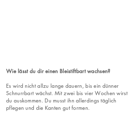
Diese Gesichtsform passt dazu
: Oval und rund.
Du hast genug von deinem aktuellen
Bartstyle
? Dann
versuch es doch mal mit dem
Bleistiftbart
. Es handelt
sich um einen ganz dünn rasierten Bart über der
Oberlippe.
Wie lässt du dir einen Bleistiftbart wachsen?
Es wird nicht allzu lange dauern, bis ein dünner
Schnurrbart wächst. Mit zwei bis vier Wochen wirst
du auskommen. Du musst ihn allerdings täglich
pflegen und die Kanten gut formen.
Hufeisenbart