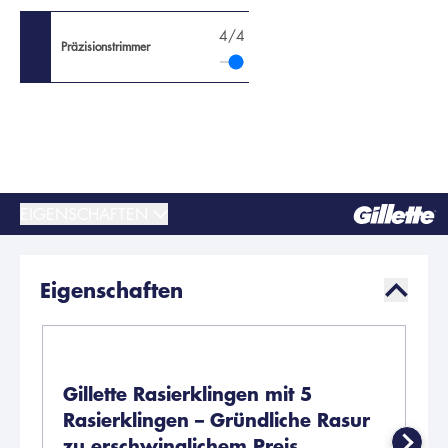
4
/4
Präzisionstrimmer
5 Anti-Irritations-Klingen
EIGENSCHAFTEN
Eigenschaften
Gillette Rasierklingen mit 5
1
Rasierklingen – Gründliche Rasur
R
zu erschwinglichem Preis