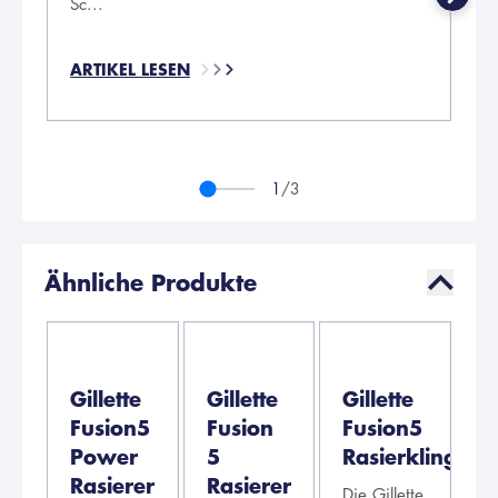
Sc...
Ei
ARTIKEL LESEN
AR
1
/3
Ähnliche Produkte
Gillette
Gillette
Gillette
Fusion5
Fusion
Fusion5
Power
5
Rasierklingen
Rasierer
Rasierer
Die Gillette