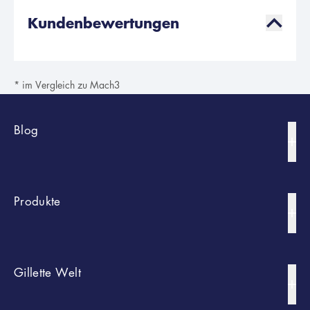
Kundenbewertungen
* im Vergleich zu Mach3
Blog
Bart Styles
Produkte
Rasur-Tipps
Körperrasur Und -Trimmen
Nach Typ
Gillette Welt
Hautpflege
Rasierer
Portfolio