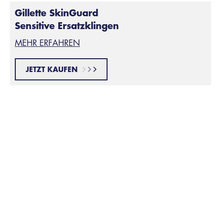
Gillette SkinGuard
Sensitive Ersatzklingen
MEHR ERFAHREN
JETZT KAUFEN
Tipp 4:
Wenn Du gegen die Haarwuchsrichtung rasierst, kann
das Deine Haut zusätzlich reizen und die Rasur Pickel
verursachen. Rasiere stattdessen mit der
Wuchsrichtung Deiner Gesichtsbehaarung, um Pickel
vom Rasieren zu vermeiden.
Tipp 5: