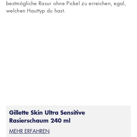
bestmögliche Rasur ohne Pickel zu erreichen, egal,
welchen Hauttyp du hast.
Tipp 1:
Wasche und befeuchte Gesicht und Hals, bevor Du mit
dem Rasieren beginnst. Mit einem
Gesichtswaschgel
oder einer Reinigungslotion
wärmst, reinigst und
machst Du Gesichtshaar weicher, bevor Du es rasierst.
Außerdem solltest Du Deine Haut mindestens drei
Minuten lang gründlich befeuchten, damit Dein
Gesichtshaar weicher wird und leichter rasiert werden
kann.
Gillette Skin Ultra Sensitive
Rasierschaum 240 ml
MEHR ERFAHREN