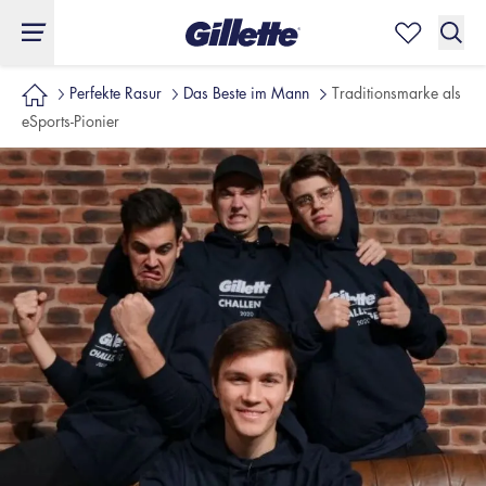
Perfekte Rasur
Das Beste im Mann
Traditionsmarke als
eSports-Pionier