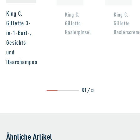
King C.
King C.
King C.
Gillette 3-
Gillette
Gillette
Rasierpinsel
Rasierscrem
in-1-Bart-,
Gesichts-
und
Haarshampoo
/
01
03
Ähnliche Artikel