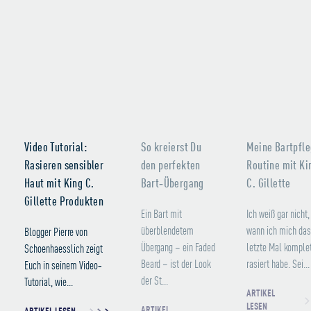
Video Tutorial:
So kreierst Du
Meine Bartpfl
Rasieren sensibler
den perfekten
Routine mit Ki
Haut mit King C.
Bart‐Übergang
C. Gillette
Gillette Produkten
Ein Bart mit
Ich weiß gar nicht,
überblendetem
wann ich mich da
Blogger Pierre von
Übergang – ein Faded
letzte Mal komple
Schoenhaesslich zeigt
Beard – ist der Look
rasiert habe. Sei...
Euch in seinem Video‐
der St...
Tutorial, wie...
ARTIKEL
LESEN
ARTIKEL