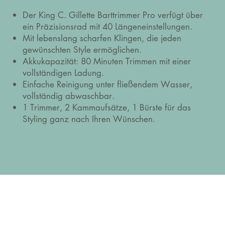
Der King C. Gillette Barttrimmer Pro verfügt über
ein Präzisionsrad mit 40 Längeneinstellungen.
Mit lebenslang scharfen Klingen, die jeden
gewünschten Style ermöglichen.
Akkukapazität: 80 Minuten Trimmen mit einer
vollständigen Ladung.
Einfache Reinigung unter fließendem Wasser,
vollständig abwaschbar.
1 Trimmer, 2 Kammaufsätze, 1 Bürste für das
Styling ganz nach Ihren Wünschen.