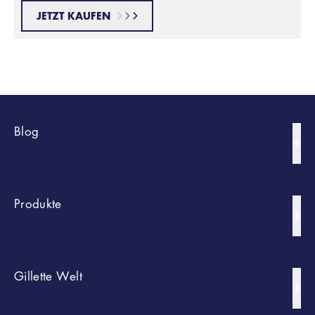
JETZT KAUFEN
Blog
Bart Styles
Produkte
Rasur-Tipps
Körperrasur Und -Trimmen
Nach Typ
Gillette Welt
Hautpflege
Rasierer
Portfolio