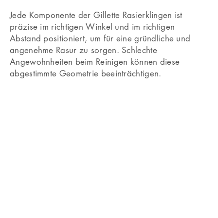
Jede Komponente der Gillette Rasierklingen ist
präzise im richtigen Winkel und im richtigen
Abstand positioniert, um für eine gründliche und
angenehme Rasur zu sorgen. Schlechte
Angewohnheiten beim Reinigen können diese
abgestimmte Geometrie beeinträchtigen.
Wir empfehlen, den Rasierer nach ein paar
Zügen sanft abzuspülen, bis alle Rückstände von
Rasierschaum oder möglicherweise auch Haare
entfernt sind.
Schüttel übrig gebliebenes Wasser ab und lass