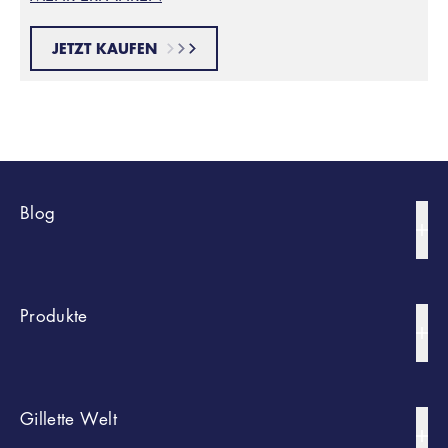
JETZT KAUFEN
Blog
Bart Styles
Produkte
Rasur-Tipps
Körperrasur Und -Trimmen
Nach Typ
Gillette Welt