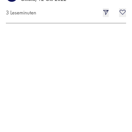
3 Leseminuten
Selbst bei perfekter Nutzung unterliegt dein Rasierer