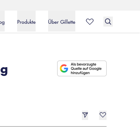
og
Produkte
Über Gillette
ng