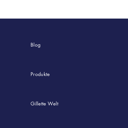
Blog
Bart Styles
Produkte
Rasur-Tipps
Körperrasur Und -Trimmen
Nach Typ
Gillette Welt
Hautpflege
Rasierer
Portfolio
Unsere Geschichte
Das Beste Im Mann