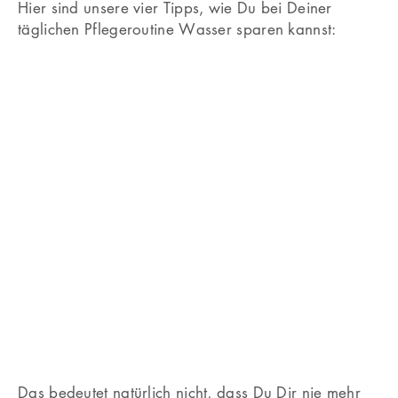
Hier sind unsere vier Tipps, wie Du bei Deiner
täglichen Pflegeroutine Wasser sparen kannst:
Duschen statt Baden
1
Ein langes Bad kann unglaublich entspannend sein
und ist eine wunderbare Möglichkeit, sich selbst etwas
Gutes zu tun. Aber wusstest Du, dass ein
durchschnittliches Bad über 130 Liter Wasser
verbraucht? Im Vergleich dazu sind es bei einer
Dusche nur circa die Hälfte.
Duschen anstatt zu Baden spart außerdem nicht nur
viel Wasser (und schont damit Deine
Wasserrechnung), sondern auch Zeit.
Das bedeutet natürlich nicht, dass Du Dir nie mehr