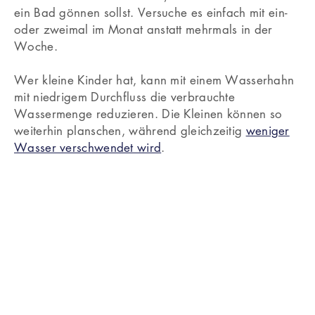
ein Bad gönnen sollst. Versuche es einfach mit ein-
oder zweimal im Monat anstatt mehrmals in der
Woche.
Wer kleine Kinder hat, kann mit einem Wasserhahn
mit niedrigem Durchfluss die verbrauchte
Wassermenge reduzieren. Die Kleinen können so
weiterhin planschen, während gleichzeitig
weniger
Wasser verschwendet wird
.
Kürzere Duschen
2
Weniger Zeit unter der Dusche verbringen ist der
einfachste Weg, weniger Wasser zu nutzen. Das Tolle
an einer Dusche: Man kann alles in nur wenigen
Minuten erledigen – Körper und Haare waschen,
Zähne putzen und sogar rasieren.