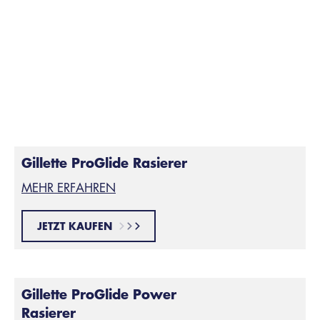
mit Wasser füllen. Achte nur darauf, dass Du die
Rasierklingen regelmäßig nach einigen Strichen
abspülst, um zu vermeiden, dass sich überschüssige
Haare und Rasiergel ansammeln.
Vorsicht beim Wasserverbrauch ist nur eine von vielen
Möglichkeiten, nachhaltiger zu leben.
Gillette ProGlide Rasierer
MEHR ERFAHREN
JETZT KAUFEN
Gillette ProGlide Power
Rasierer